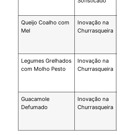
Sofisticado
com n
defum
Queijo Coalho com
Inovação na
Cremo
Mel
Churrasqueira
contr
entre
salga
Legumes Grelhados
Inovação na
Fresc
com Molho Pesto
Churrasqueira
um to
ervas
aromá
Guacamole
Inovação na
Defum
Defumado
Churrasqueira
cremo
com
abaca