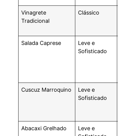
Vinagrete
Clássico
Refre
Tradicional
levem
ácido
Salada Caprese
Leve e
Fresc
Sofisticado
equilí
entre
tomat
queijo
Cuscuz Marroquino
Leve e
Versáti
Sofisticado
com 
mistu
textur
Abacaxi Grelhado
Leve e
Agrid