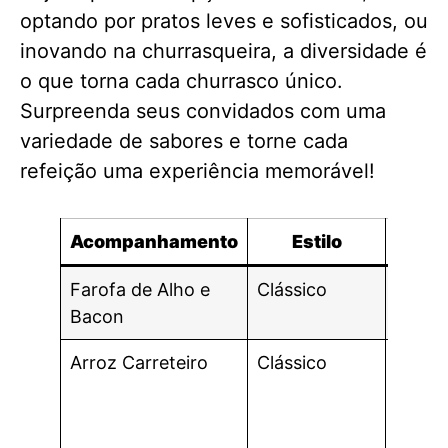
optando por pratos leves e sofisticados, ou
inovando na churrasqueira, a diversidade é
o que torna cada churrasco único.
Surpreenda seus convidados com uma
variedade de sabores e torne cada
refeição uma experiência memorável!
Acompanhamento
Estilo
Sa
Farofa de Alho e
Clássico
Salga
Bacon
croca
Arroz Carreteiro
Clássico
Sabor
com 
toque
carne