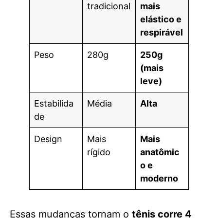
tradicional
mais
elástico e
respirável
Peso
280g
250g
(mais
leve)
Estabilida
Média
Alta
de
Design
Mais
Mais
rígido
anatômic
o e
moderno
Essas mudanças tornam o
tênis corre 4